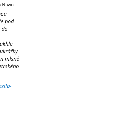
h Novin
bou
že pod
e do
Takhle
ukrářky
en mlsné
etrského
zila-