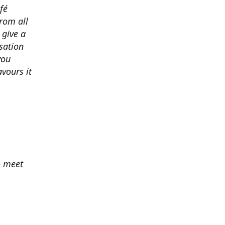
fé
from all
 give a
nsation
you
avours it
o meet