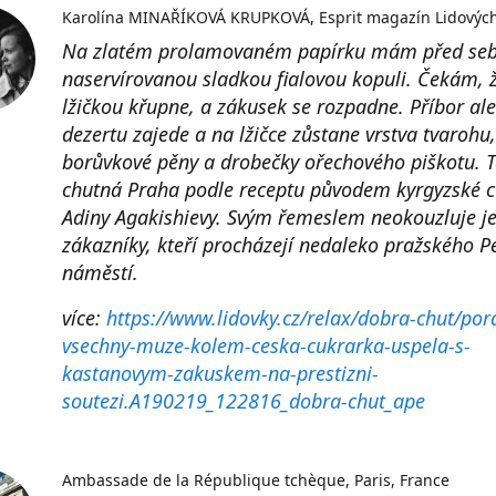
Karolína MINAŘÍKOVÁ KRUPKOVÁ
Esprit magazín Lidovýc
Na zlatém prolamovaném papírku mám před se
naservírovanou sladkou fialovou kopuli. Čekám, 
lžičkou křupne, a zákusek se rozpadne. Příbor al
dezertu zajede a na lžičce zůstane vrstva tvarohu,
borůvkové pěny a drobečky ořechového piškotu. 
chutná Praha podle receptu původem kyrgyzské c
Adiny Agakishievy. Svým řemeslem neokouzluje j
zákazníky, kteří procházejí nedaleko pražského P
náměstí.
více:
https://www.lidovky.cz/relax/dobra-chut/pora
vsechny-muze-kolem-ceska-cukrarka-uspela-s-
kastanovym-zakuskem-na-prestizni-
soutezi.A190219_122816_dobra-chut_ape
Ambassade de la République tchèque
Paris, France