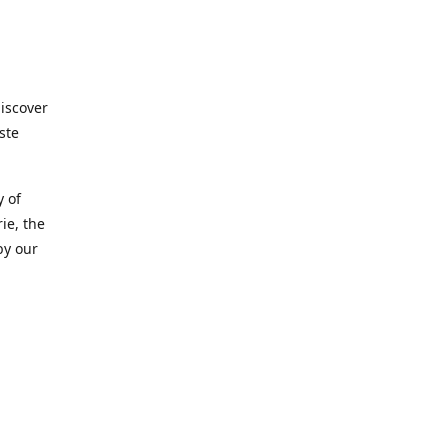
discover
ste
y of
ie, the
by our