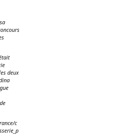
 sa
concours
es
était
ie
les deux
dina
ague
 de
rance/c
sserie_p