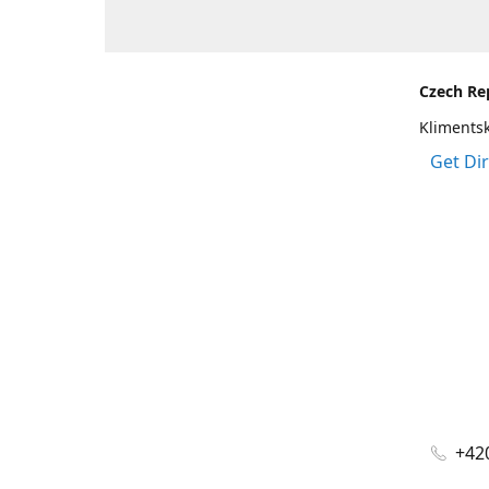
Czech Re
Klimentsk
Get Di
+420