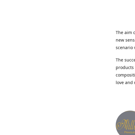
The aim o
new sensa
scenario 
The succes
products 
compositi
love and 